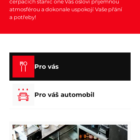
čerpacích stanic one Vás osloví příjemnou
atmosférou a dokonale uspokojí Vaše přání
a potřeby!
Pro vás
Pro váš automobil