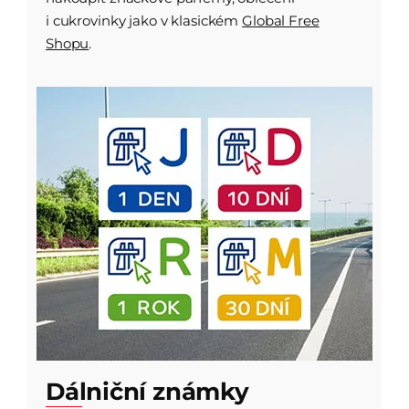
i cukrovinky jako v klasickém
Global Free
Shopu
.
Dálniční známky