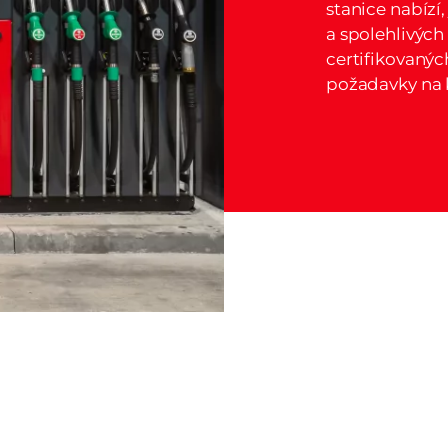
stanice nabízí
a spolehlivýc
certifikovanýc
požadavky na k