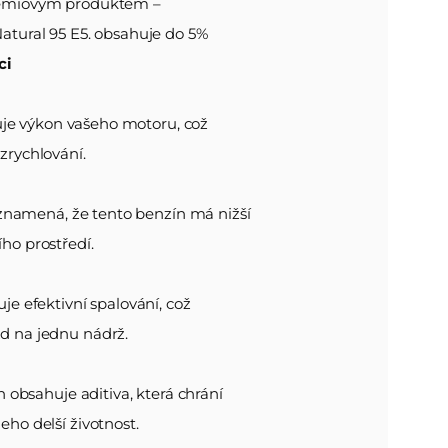
prémiovým produktem –
ural 95 E5. obsahuje do 5%
ci
uje výkon vašeho motoru, což
zrychlování.
naftu?
znamená, že tento benzín má nižší
ího prostředí.
uje efektivní spalování, což
zd na jednu nádrž.
obsahuje aditiva, která chrání
eho delší životnost.