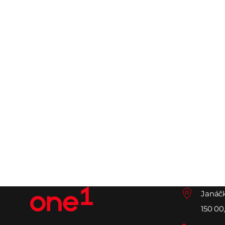
Janáčk
150 00