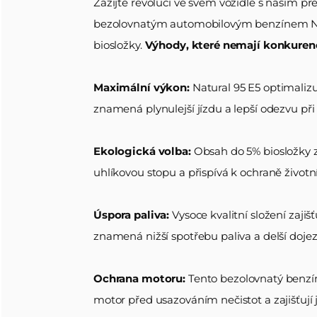
Zažijte revoluci ve svém vozidle s naším 
bezolovnatým automobilovým benzínem Nat
Úsporné a efektivní řešení
biosložky.
Výhody, které nemají konkuren
Maximální výkon:
Natural 95 E5 optimaliz
Výhody, které Vás přesvědčí
znamená plynulejší jízdu a lepší odezvu při 
Proč si vybrat Natural 95 Onextra?
Proč zvolit právě naši motorovou 
Proč zvolit Diesel Onextra?
Proč si vybrat AdBlue?
Optimalizovaný výkon:
Ekologicky šetrný
Ekologická volba:
Maximalizujte výkon svého vozu:
Maximální výkon:
Maximální výkon:
Obsah do 5% biosložky 
uhlíkovou stopu a přispívá k ochraně životn
Ekologicky šetrné řešení:
Proč si vybrat Natural 98?
Snížení Emisí:
Úspora paliva:
Nižší spotřeba:
Vysoce kvalitní složení zajišť
Bezpečný a spolehlivý
znamená nižší spotřebu paliva a delší doje
Ušetřete na každém kilometru:
Maximální výkon:
Ekonomická jízda:
Legislativní shoda:
Lepší Palivová Ekonomika:
Ochrana motoru:
Tento bezolovnatý benzín 
motor před usazováním nečistot a zajišťují j
Čistší motor: