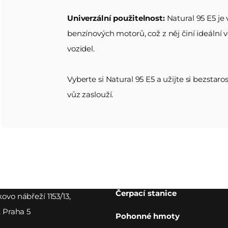
Chraňte svůj motor:
Ochrana motoru:
Kompatibilita s Moderními Motory
Univerzální využití
Univerzální použitelnost:
Ochrana motoru:
Efektivita a výkon:
Natural 95 E5 je
benzínových motorů, což z něj činí ideální 
vozidel.
Snížení emisí:
Podpora Udržitelnosti:
Šetrné k životnímu prostředí:
Efektivita paliva:
Dostupnost a pohodlí
Vyberte si Natural 95 E5 a užijte si bezstaros
Ekologická volba:
Bezpečnost a spolehlivost:
vůz zaslouží.
Ochrana motoru:
Spolehněte se na kvalitu:
Ekologičtější volba:
Spolehlivost:
Dostupnost a pohodlí:
Spokojenost řidičů:
Čerpací stanice
ovo nábřeží 1153/13,
, Praha 5
Pohonné hmoty