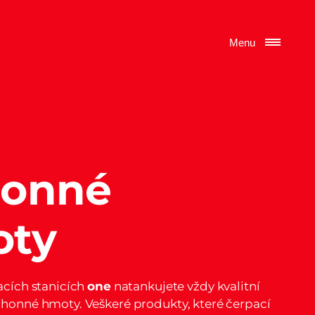
Zavřít
Menu
onné
ty
acích stanicích
one
natankujete vždy kvalitní
honné hmoty. Veškeré produkty, které čerpací