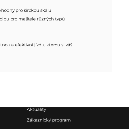
:
 vhodný pro širokou škálu
volbu pro majitele různých typů
tnou a efektivní jízdu, kterou si váš
Aktuality
Zákaznický program