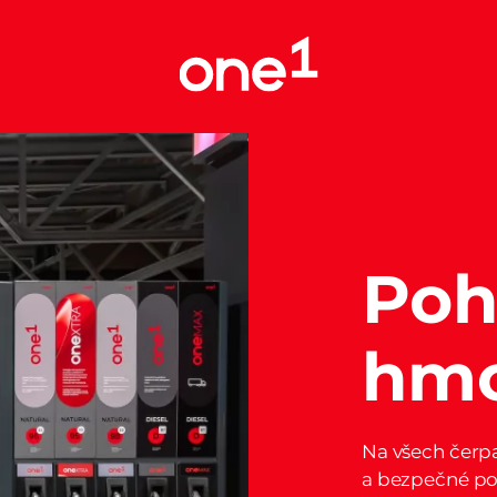
Poh
hmo
Na všech čerp
a bezpečné po