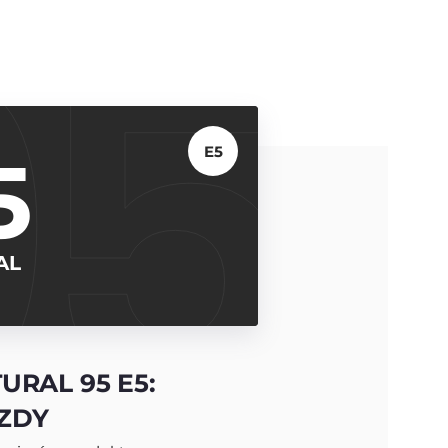
5
E5
AL
URAL 95 E5:
ÍZDY