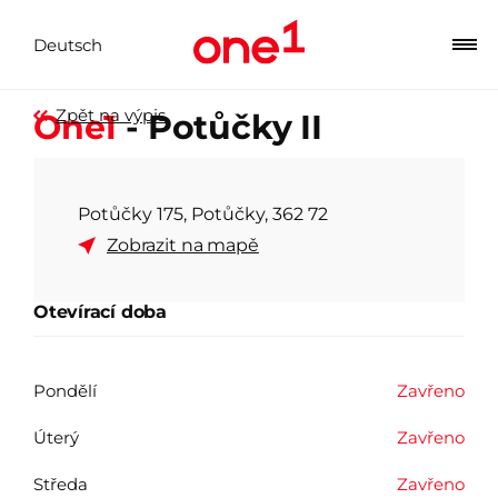
Deutsch
Zpět na výpis
One1
- Potůčky II
Potůčky 175, Potůčky, 362 72
Zobrazit na mapě
Otevírací doba
Pondělí
Zavřeno
Úterý
Zavřeno
Středa
Zavřeno