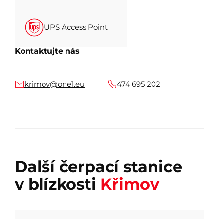
UPS Access Point
Kontaktujte nás
krimov@one1.eu
474 695 202
Další čerpací stanice
v blízkosti
Křimov