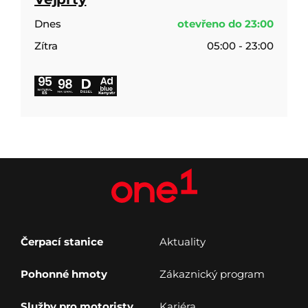
Dnes
otevřeno do 23:00
Zítra
05:00 - 23:00
E5
Kanystr
Čerpací stanice
Aktuality
Pohonné hmoty
Zákaznický program
Služby pro motoristy
Kariéra