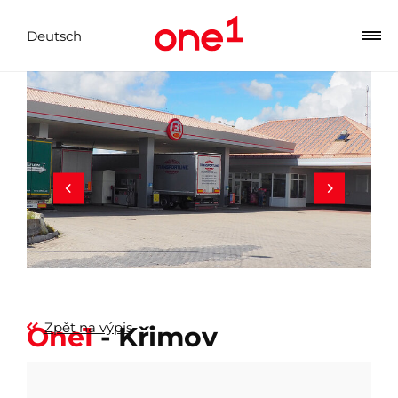
Deutsch
Zpět na výpis
One1
- Křimov