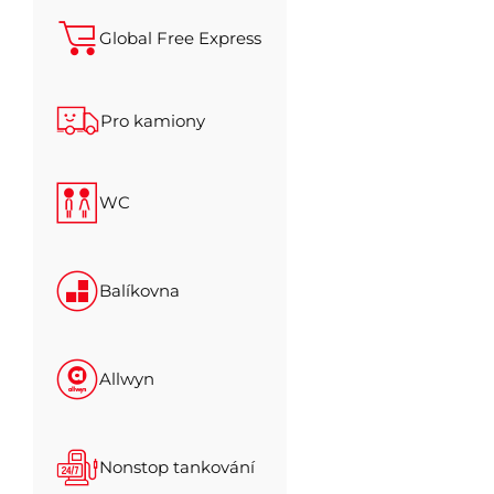
Global Free Express
Pro kamiony
WC
Balíkovna
Allwyn
Nonstop tankování