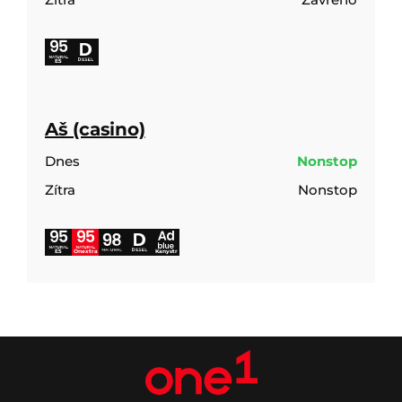
E5
Aš (casino)
Dnes
Nonstop
Zítra
Nonstop
E5
Onextra
Kanystr