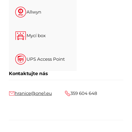
Allwyn
Mycí box
UPS Access Point
Kontaktujte nás
hranice@one1.eu
359 604 648