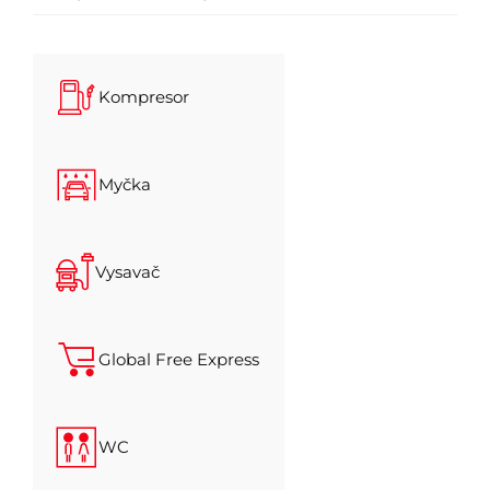
Kompresor
Myčka
Vysavač
Global Free Express
WC