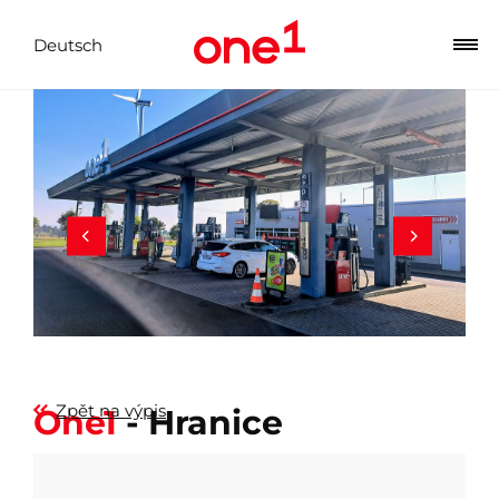
Deutsch
Zpět na výpis
One1
- Hranice