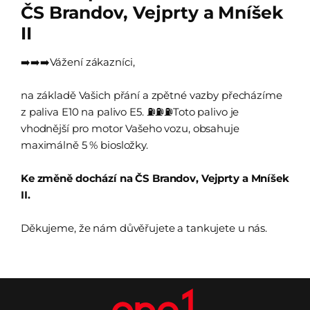
ČS Brandov, Vejprty a Mníšek
II
Vážení zákazníci,
➡️➡️➡️
na základě Vašich přání a zpětné vazby přecházíme
z paliva E10 na palivo E5.
Toto palivo je
⛽⛽⛽
vhodnější pro motor Vašeho vozu, obsahuje
maximálně 5 % biosložky.
Ke změně dochází na ČS Brandov, Vejprty a Mníšek
II.
Děkujeme, že nám důvěřujete a tankujete u nás.