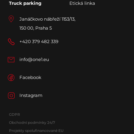
Truck parking
Etická linka
Janáčkovo nábřeží 1153/13,
150 00, Praha 5
+420 379 482 339
info@one1.eu
Facebook
Instagram
GDPR
Obchodní podmínky 24/7
Projekty spolufinancované EU