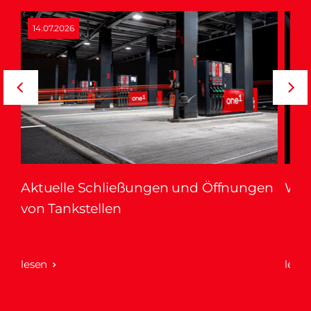
14.07.2026
04.
Aktuelle Schließungen und Öffnungen
Wir
r
von Tankstellen
lesen
lese